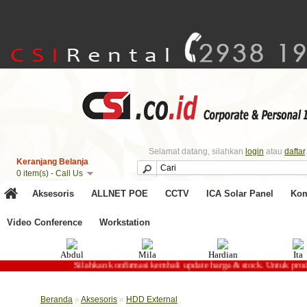
Selamat datang, silahkan
login
atau
daftar
.
Keranjang Belanja
0 item(s) - Call Us
Aksesoris
ALLNET POE
CCTV
ICA Solar Panel
Kom
Video Conference
Workstation
Abdul
Mila
Hardian
Ita
Silahkan konfirmasi kembali update harga & stock. 
Beranda
»
Aksesoris
»
HDD External